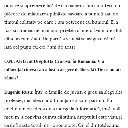
onoare și apreciere față de alți oameni. Îmi amintesc cu
plăcere de mâncarea plină de savoare a bunicii sau de
timpul calitativ pe care l-am petrecut cu bunicul. El a
fost și a rămas cel mai bun prieten al meu. L-am pierdut
când aveam 7 ani. De parcă a vrut să se asigure că mă
lasă cel puțin cu cei 7 ani de acasă.
O.N.: Ați făcut Dreptul la Craiova, în România. V-a
influențat cineva sau a fost o alegere deliberată? De ce nu ați
rămas?
Într-o familie de juriști e greu să alegi altă
Eugeniu Rusu:
profesie, mai ales când finanțatorii sunt părinții. Eu
cochetam cu ideea de a merge la Informatică, însă tatăl
meu m-a convins cumva că știința dreptului este viața și
că definește totul într-o societate. Or, el dintotdeauna