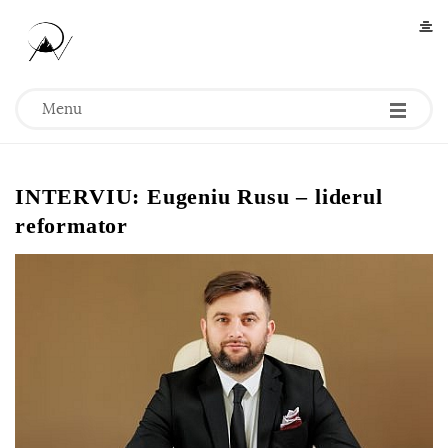
O
Menu
l
e
INTERVIU: Eugeniu Rusu – liderul
reformator
s
e
a
N
a