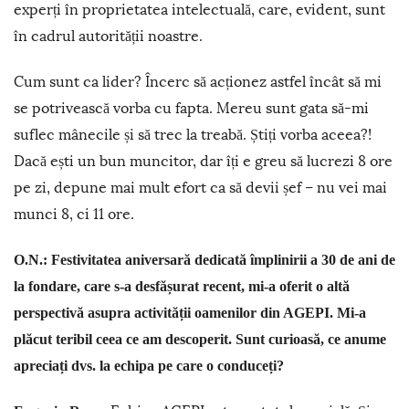
experți în proprietatea intelectuală, care, evident, sunt
în cadrul autorității noastre.
Cum sunt ca lider? Încerc să acționez astfel încât să mi
se potrivească vorba cu fapta. Mereu sunt gata să-mi
suflec mânecile și să trec la treabă. Știți vorba aceea?!
Dacă ești un bun muncitor, dar îți e greu să lucrezi 8 ore
pe zi, depune mai mult efort ca să devii șef – nu vei mai
munci 8, ci 11 ore.
O.N.: Festivitatea aniversară dedicată împlinirii a 30 de ani de
la fondare, care s-a desfășurat recent, mi-a oferit o altă
perspectivă asupra activității oamenilor din AGEPI. Mi-a
plăcut teribil ceea ce am descoperit. Sunt curioasă, ce anume
apreciați dvs. la echipa pe care o conduceți?