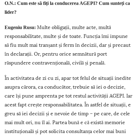
O.N.: Cum este să fiți la conducerea AGEPI? Cum sunteți ca
lider?
Multe obligații, multe acte, multă
Eugeniu Rusu:
responsabilitate, multe și de toate. Funcția îmi impune
să fiu mult mai tranșant și ferm în decizii, dar și precaut
în declarații. Or, pentru orice semnătură port
răspundere contravențională, civilă și penală.
În activitatea de zi cu zi, apar tot felul de situații inedite
asupra cărora, ca conducător, trebuie să iei o decizie,
care își pune amprenta pe tot restul activității AGEPI. Iar
acest fapt crește responsabilitatea. În astfel de situații, e
greu să iei decizii și e nevoie de timp – pe care, de cele
mai mult ori, nu îl ai. Partea bună e că există memorie
instituțională și pot solicita consultanța celor mai buni