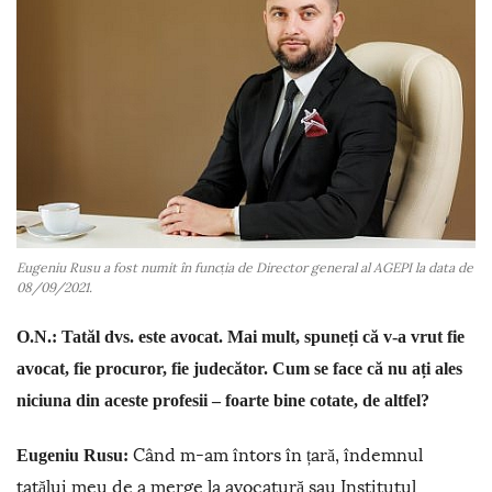
Eugeniu Rusu a fost numit în funcția de Director general al AGEPI la data de
08/09/2021.
O.N.: Tatăl dvs. este avocat. Mai mult, spuneți că v-a vrut fie
avocat, fie procuror, fie judecător. Cum se face că nu ați ales
niciuna din aceste profesii – foarte bine cotate, de altfel?
Când m-am întors în țară, îndemnul
Eugeniu Rusu:
tatălui meu de a merge la avocatură sau Institutul