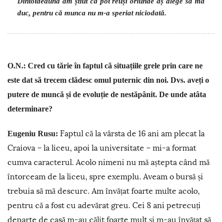
Dintotdeauna am știut că pot reuși oriunde aș alege să mă
duc, pentru că munca nu m-a speriat niciodată.
O.N.: Cred cu tărie în faptul că situațiile grele prin care ne
este dat să trecem clădesc omul puternic din noi. Dvs. aveți o
putere de muncă și de evoluție de nestăpânit. De unde atâta
determinare?
Faptul că la vârsta de 16 ani am plecat la
Eugeniu Rusu:
Craiova – la liceu, apoi la universitate – mi-a format
cumva caracterul. Acolo nimeni nu mă aștepta când mă
întorceam de la liceu, spre exemplu. Aveam o bursă și
trebuia să mă descurc. Am învățat foarte multe acolo,
pentru că a fost cu adevărat greu. Cei 8 ani petrecuți
departe de casă m-au călit foarte mult și m-au învățat să