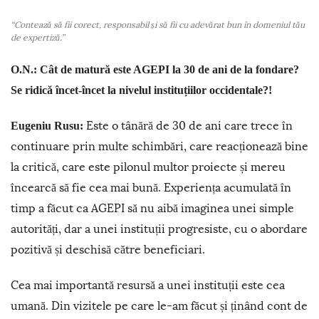
“Contează să fii corect, responsabil și să fii cu adevărat bun în domeniul tău
de expertiză.”
O.N.: Cât de matură este AGEPI la 30 de ani de la fondare?
Se ridică încet-încet la nivelul instituțiilor occidentale?!
Este o tânără de 30 de ani care trece în
Eugeniu Rusu:
continuare prin multe schimbări, care reacționează bine
la critică, care este pilonul multor proiecte și mereu
încearcă să fie cea mai bună. Experiența acumulată în
timp a făcut ca AGEPI să nu aibă imaginea unei simple
autorități, dar a unei instituții progresiste, cu o abordare
pozitivă și deschisă către beneficiari.
Cea mai importantă resursă a unei instituții este cea
umană. Din vizitele pe care le-am făcut și ținând cont de