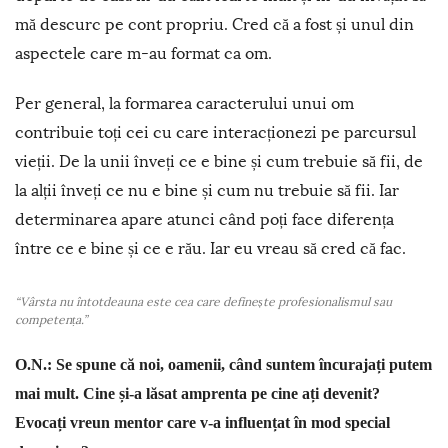
mă descurc pe cont propriu. Cred că a fost și unul din
aspectele care m-au format ca om.
Per general, la formarea caracterului unui om
contribuie toți cei cu care interacționezi pe parcursul
vieții. De la unii înveți ce e bine și cum trebuie să fii, de
la alții înveți ce nu e bine și cum nu trebuie să fii. Iar
determinarea apare atunci când poți face diferența
între ce e bine și ce e rău. Iar eu vreau să cred că fac.
“Vârsta nu întotdeauna este cea care definește profesionalismul sau
competența.”
O.N.: Se spune că noi, oamenii, când suntem încurajați putem
mai mult. Cine și-a lăsat amprenta pe cine ați devenit?
Evocați vreun mentor care v-a influențat în mod special