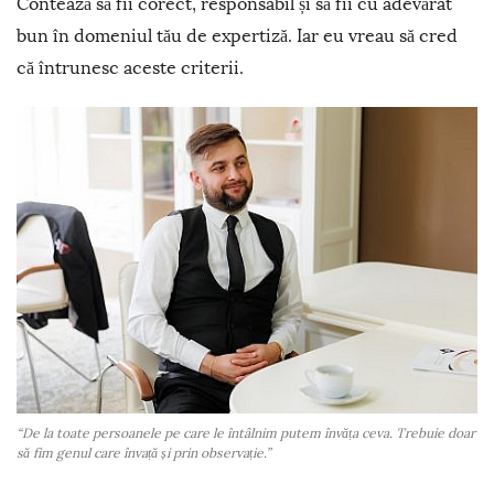
Contează să fii corect, responsabil și să fii cu adevărat
bun în domeniul tău de expertiză. Iar eu vreau să cred
că întrunesc aceste criterii.
“De la toate persoanele pe care le întâlnim putem învăța ceva. Trebuie doar
să fim genul care învață și prin observație.”