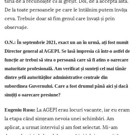
tăria de a recunoaște că ai greșit. Doi, de a accepta asta.
De la toate persoanele pe care le întâlnim putem învăța
ceva. Trebuie doar să fim genul care învață și prin
observație.
O.N.: În septembrie 2021, exact un an în urmă, ați fost numit
Director general al AGEPI. Se lasă impresia că într-o astfel de
funcție ar trebui să stea o persoană care să fi atins o oarecare
maturitate profesională. Am verificat și sunteți cel mai tânăr
dintre șefii autorităților administrative centrale din
subordinea Guvernului. Care a fost drumul până aici și dacă
simțiți o oarecare presiune?
La AGEPI erau locuri vacante, iar eu eram
Eugeniu Rusu:
la etapa când simțeam nevoia unei schimbări. Am
aplicat, a urmat interviul și am fost selectat. Mi-am