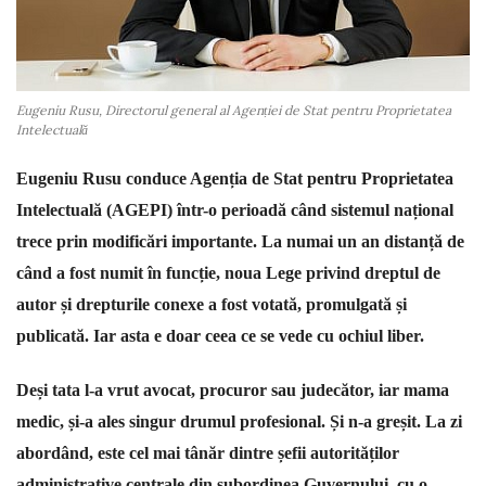
s
t
Eugeniu Rusu, Directorul general al Agenției de Stat pentru Proprietatea
Intelectuală
a
Eugeniu Rusu conduce Agenția de Stat pentru Proprietatea
s
Intelectuală (AGEPI) într-o perioadă când sistemul național
trece prin modificări importante. La numai un an distanță de
când a fost numit în funcție, noua Lege privind dreptul de
autor și drepturile conexe a fost votată, promulgată și
publicată. Iar asta e doar ceea ce se vede cu ochiul liber.
Deși tata l-a vrut avocat, procuror sau judecător, iar mama
medic, și-a ales singur drumul profesional. Și n-a greșit. La zi
abordând, este cel mai tânăr dintre șefii autorităților
administrative centrale din subordinea Guvernului, cu o