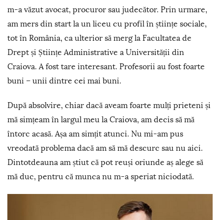
m-a văzut avocat, procuror sau judecător. Prin urmare,
am mers din start la un liceu cu profil în științe sociale,
tot în România, ca ulterior să merg la Facultatea de
Drept și Științe Administrative a Universității din
Craiova. A fost tare interesant. Profesorii au fost foarte
buni – unii dintre cei mai buni.
După absolvire, chiar dacă aveam foarte mulți prieteni și
mă simțeam în largul meu la Craiova, am decis să mă
întorc acasă. Așa am simțit atunci. Nu mi-am pus
vreodată problema dacă am să mă descurc sau nu aici.
Dintotdeauna am știut că pot reuși oriunde aș alege să
mă duc, pentru că munca nu m-a speriat niciodată.