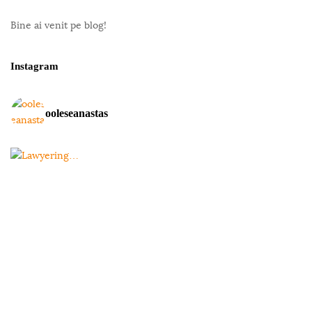
t
e
Bine ai venit pe blog!
F
o
Instagram
o
t
ooleseanastas
e
r