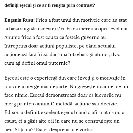
definiți eșecul și ce ar fi reușita prin contrast?
Frica a fost unul din motivele care au stat
Eugeniu Rusu:
la baza stagnării acestei țări. Frica mereu a oprit evoluția.
Anume frica a fost cauza că fostele guverne au
întreprins doar acțiuni populiste, pe când actualul
acționează fără frică, dacă mă întrebați. Și atunci, dvs.
cum ați defini omul puternic?
Eșecul este o experiență din care înveți și o motivație în
plus de a merge mai departe. Nu greșește doar cel ce nu
face nimic. Eșecul demonstrează doar că lucrurile nu
merg printr-o anumită metodă, acțiune sau decizie.
Edison a definit excelent eșecul când a afirmat că nu a
eșuat, ci a găsit alte căi în care nu se construiește un
bec. Știți, da?! Exact despre asta e vorba.