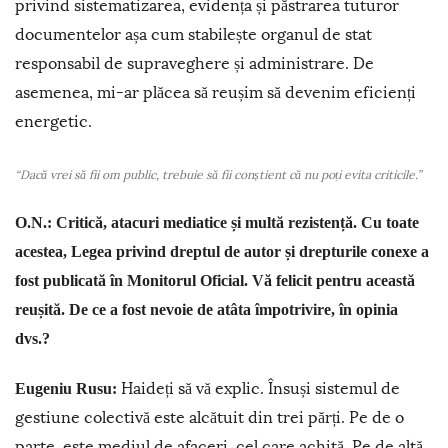
privind sistematizarea, evidența și păstrarea tuturor
documentelor așa cum stabilește organul de stat
responsabil de supraveghere și administrare. De
asemenea, mi-ar plăcea să reușim să devenim eficienți
energetic.
“Dacă vrei să fii om public, trebuie să fii conștient că nu poți evita criticile.”
O.N.: Critică, atacuri mediatice și multă rezistență. Cu toate
acestea, Legea privind dreptul de autor și drepturile conexe a
fost publicată în Monitorul Oficial. Vă felicit pentru această
reușită. De ce a fost nevoie de atâta împotrivire, în opinia
dvs.?
Haideți să vă explic. Însuși sistemul de
Eugeniu Rusu:
gestiune colectivă este alcătuit din trei părți. Pe de o
parte, este mediul de afaceri, cel care achită. Pe de altă