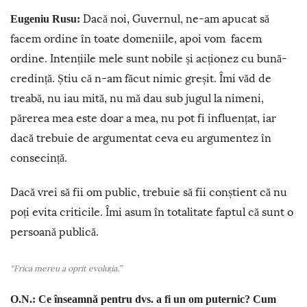
Dacă noi, Guvernul, ne-am apucat să
Eugeniu Rusu:
facem ordine în toate domeniile, apoi vom facem
ordine. Intențiile mele sunt nobile și acționez cu bună-
credință. Știu că n-am făcut nimic greșit. Îmi văd de
treabă, nu iau mită, nu mă dau sub jugul la nimeni,
părerea mea este doar a mea, nu pot fi influențat, iar
dacă trebuie de argumentat ceva eu argumentez în
consecință.
Dacă vrei să fii om public, trebuie să fii conștient că nu
poți evita criticile. Îmi asum în totalitate faptul că sunt o
persoană publică.
“Frica mereu a oprit evoluția.”
O.N.: Ce înseamnă pentru dvs. a fi un om puternic? Cum