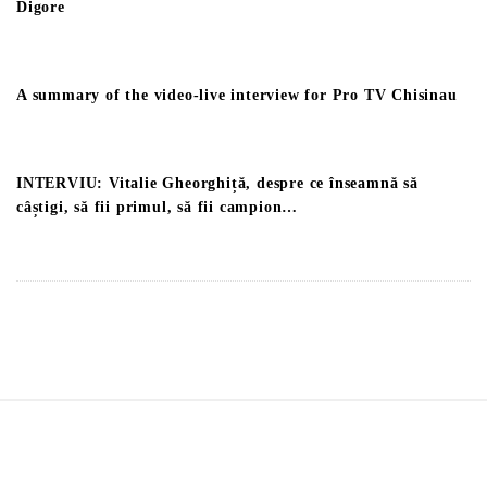
Digore
A summary of the video-live interview for Pro TV Chisinau
INTERVIU: Vitalie Gheorghiță, despre ce înseamnă să
câștigi, să fii primul, să fii campion…
S
i