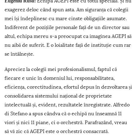
Echipa AGEPI este cu totul specială. Și nu
Eugeniu Rusu:
exagerez deloc când spun asta. Am siguranța că colegii
mei își îndeplinesc cu mare cinste obligațiile asumate.
Indiferent de pozițiile personale față de un director sau
altul, echipa mereu s-a preocupat ca imaginea AGEPI să
nu aibă de suferit. E o loialitate față de instituție cum rar
se întâlnește.
Apreciez la colegii mei profesionalismul, faptul că
fiecare e unic în domeniul lui, responsabilitatea,
eficiența, corectitudinea, efortul depus în dezvoltarea și
consolidarea sistemului național de proprietate
intelectuală și, evident, rezultatele înregistrate. Alfredo
di Stefano a spus cândva că o echipă nu înseamnă 11
viori și nici 11 piane, ci o orchestră. Parafrazând, vreau
să vă zic că AGEPI este o orchestră consacrată.