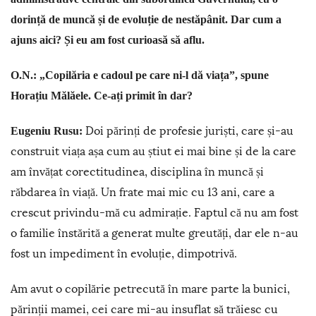
dorință de muncă și de evoluție de nestăpânit. Dar cum a
ajuns aici? Și eu am fost curioasă să aflu.
O.N.: „Copilăria e cadoul pe care ni-l dă viața”, spune
Horațiu Mălăele. Ce-ați primit în dar?
Doi părinți de profesie juriști, care și-au
Eugeniu Rusu:
construit viața așa cum au știut ei mai bine și de la care
am învățat corectitudinea, disciplina în muncă și
răbdarea în viață. Un frate mai mic cu 13 ani, care a
crescut privindu-mă cu admirație. Faptul că nu am fost
o familie înstărită a generat multe greutăți, dar ele n-au
fost un impediment în evoluție, dimpotrivă.
Am avut o copilărie petrecută în mare parte la bunici,
părinții mamei, cei care mi-au insuflat să trăiesc cu